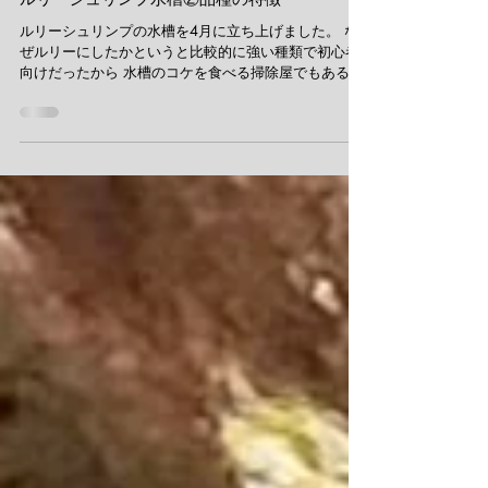
2025年12月13日
ルリーシュリンプ
ルリーシュリンプ水槽②品種の特徴
ルリーシュリンプの水槽を4月に立ち上げました。 な
ぜルリーにしたかというと比較的に強い種類で初心者
向けだったから 水槽のコケを食べる掃除屋でもあるの
で汚れにくく エビやヤドカリなどの甲殻類が好きだか
らです。 明るい黄緑水草に透明感のあるレッドルリー
が美しく泳ぐ 透明感があって涼しげなルリーシュリン
プの赤にしました。 胴の部分が透明なので、黄色い卵
を抱いている様子もすぐに気付ける チェリーシュリン
プやその近縁のヌマエビは台湾に生息しており 水温の
変化にも強いことから初心者向け チェリーシュリンプ
の改良品種であるルリーシュリンプもまた同様の特徴
があり 水温の変化にも大らかに順応できるので水槽立
ち上げ後、 水質を安定させ環境が整えばそれほど育成
は難しくない