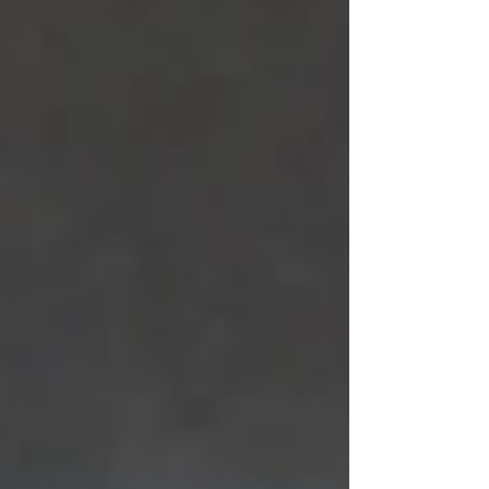
ワークショップの方が 全体的な流れがわかり頭に入り
やすい。また確実な情報 不動の人気のレッドビー水槽
から応用 ルリーが欲しかったがレッドビーシュリンプ
用の水槽セッティングを応用。 （レッドビーは鮮やか
でマットな紅白カラーが美しい。しかしルリーやチェ
リーより難しく、管理の面白みもある） 基本の材料：
①8L水槽（幅２０×奥行き２０×高さ２５ｃｍ） ②底面
式フィルター ③LEDライト ④ソイル ⑤石 ⑥水草 ①水
槽のサイズ エビは小さくてもある程度大きな水槽は必
要 雑誌では27L容量30cmを使用していました。