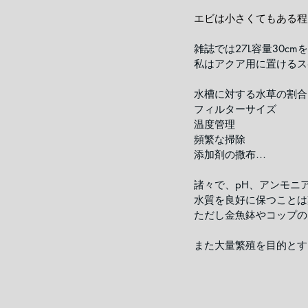
エビは小さくてもある程
雑誌では27L容量30
私はアクア用に置けるスペ
水槽に対する水草の割合
フィルターサイズ
温度管理
頻繁な掃除
添加剤の撒布…
諸々で、pH、アンモニ
水質を良好に保つことは
ただし金魚鉢やコップの
また大量繁殖を目的とす