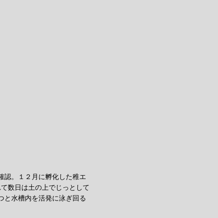
確認。１２月に孵化した稚エ
れて数日は土の上でじっとして
つと水槽内を活発に泳ぎ回る