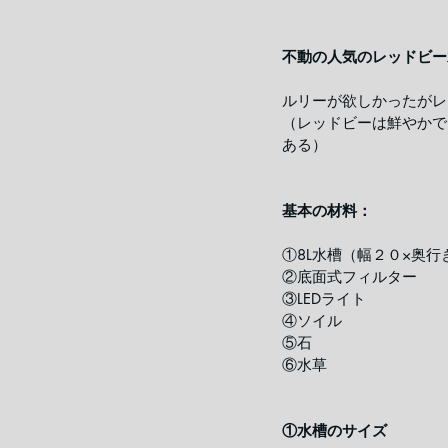
不動の人気のレッドビー
ルリーが欲しかったがレ
（レッドビーは鮮やかで
ある）
基本の材料：
①8L水槽（幅２０×奥行
②底面式フィルター
③LEDライト
④ソイル
⑤石
⑥水草
①水槽のサイズ