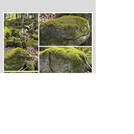
遠野五百羅漢（とおのごひゃくらかん）