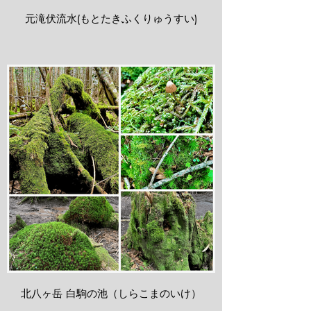
元滝伏流水(もとたきふくりゅうすい)
北八ヶ岳 白駒の池（しらこまのいけ）