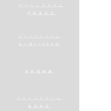
​グリーンファーム
戸塚深谷店
グリーンファーム
あい菜FLORA店
木村植物園
​グリーンファーム
金沢本店