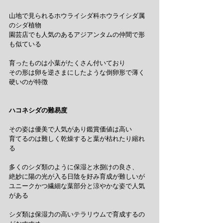
山地で見られるホウライシダ科ホウライシダ属
のシダ植物
園芸店でも人気のあるアジアンタムの仲間で形
も似ている
育ったものは小葉がたくさん付いており
その形は卵を逆さまにしたような倒卵形で薄く
硬いのが特徴
ハコネシダの難易度
その姿は優美で人気があり鑑賞価値は高い
育てるのは難しく乾燥すると葉が枯れたり縮れ
る
多くのシダ類のように保湿と水捌けの良さ、
絶妙に陽の光が入る日陰を好み育成が難しいが
ユニークかつ繊細な葉部分と涼やかな姿で人気
がある
シダ類は保湿力の高いテラリウムで育成するの