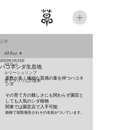
記事
All Post
2025年3月25日
All Post
ハコネシダ生息地
ルリーシュリンプ
葉数が多く繊細な質感の葉を持つハコネ
苔テラリウムの基本
シダ
その育て方の難しさにも関わらず園芸と
しても人気のシダ植物
関東では園芸店で入手可能
箱根で採取報告されその名前がついています。