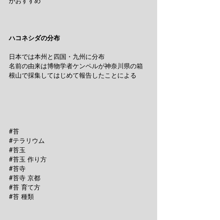
がおすすめ
ハコネシダの分布
日本では本州と四国・九州に分布
名前の由来は博物学者ケンペルが神奈川県の箱
根山で採集してはじめて報告したことによる
#苔
#テラリウム
#苔玉
#苔玉
 作り方
#苔寺
#苔寺
 京都
#苔
 育て方
#苔
 種類