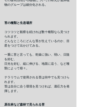
その後明治頃から植物についての研究が進み植
物のグループは細分化される。
苔の種類と生息場所
コツコツと観察を続ければ数十種類なら見つけ
られます。
どんなところにどんな苔が生えているのか、目
星をつけて出かけてみる。
一重に苔と言っても、乾燥に強い、弱い、日陰
を好む、
日光を好む、縦に伸びる、地面に這う、など種
類によって様々。
テラリウムで使用される苔は街中でも見つけら
れます。
苔は自分に合う環境を見つければ、適応力を発
揮します。
原生林など森林で見られる苔