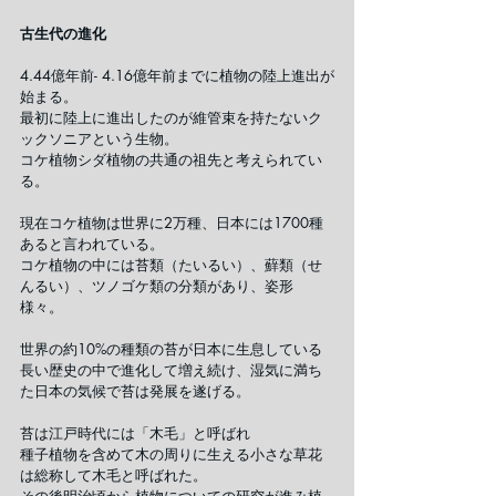
古生代の進化
4.44億年前- 4.16億年前までに植物の陸上進出が
始まる。
最初に陸上に進出したのが維管束を持たないク
ックソニアという生物。
コケ植物シダ植物の共通の祖先と考えられてい
る。
現在コケ植物は世界に2万種、日本には1700種
あると言われている。
コケ植物の中には苔類（たいるい）、蘚類（せ
んるい）、ツノゴケ類の分類があり、姿形
様々。
世界の約10%の種類の苔が日本に生息している
長い歴史の中で進化して増え続け、湿気に満ち
た日本の気候で苔は発展を遂げる。
苔は江戸時代には「木毛」と呼ばれ
種子植物を含めて木の周りに生える小さな草花
は総称して木毛と呼ばれた。