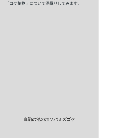
「コケ植物」について深掘りしてみます。
白駒の池のホソバミズゴケ