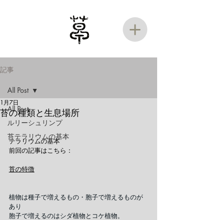
記事
All Post
1月7日
All Post
苔の種類と生息場所
ルリーシュリンプ
苔テラリウムの基本
テラリウムの基本
前回の記事はこちら：
苔の特徴
植物は種子で増えるもの・胞子で増えるものが
あり
胞子で増えるのはシダ植物とコケ植物。