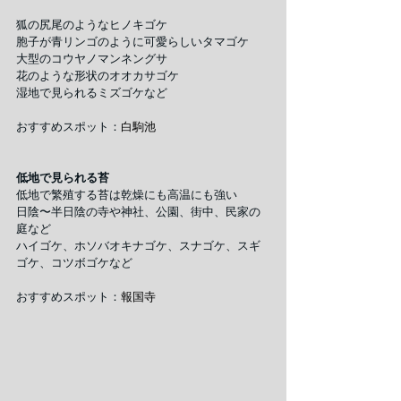
狐の尻尾のようなヒノキゴケ
胞子が青リンゴのように可愛らしいタマゴケ
大型のコウヤノマンネングサ
花のような形状のオオカサゴケ
湿地で見られるミズゴケなど
おすすめスポット：
白駒池
低地で見られる苔
低地で繁殖する苔は乾燥にも高温にも強い
日陰〜半日陰の寺や神社、公園、街中、民家の
庭など
ハイゴケ、ホソバオキナゴケ、スナゴケ、スギ
ゴケ、コツボゴケなど
おすすめスポット：
報国寺