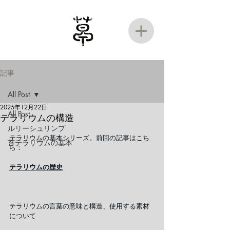
記事
All Post
2025年12月22日
All Post
テラリウムの構造
ルリーシュリンプ
テラリウムの基本シリーズ。前回の記事はこち
苔テラリウムの基本
ら：
テラリウムの
歴史
テラリウムの言葉の意味と構造、使用する素材
について