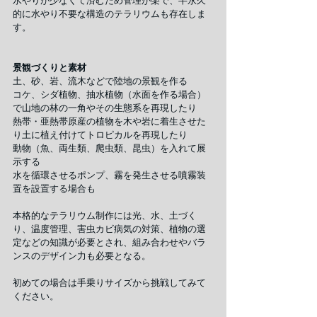
水やりが少なくて済むため管理が楽で、半永久
的に水やり不要な構造のテラリウムも存在しま
す。
景観づくりと素材
土、砂、岩、流木などで陸地の景観を作る
コケ、シダ植物、抽水植物（水面を作る場合）
で山地の林の一角やその生態系を再現したり
熱帯・亜熱帯原産の植物を木や岩に着生させた
り土に植え付けてトロピカルを再現したり
動物（魚、両生類、爬虫類、昆虫）を入れて展
示する
水を循環させるポンプ、霧を発生させる噴霧装
置を設置する場合も
本格的なテラリウム制作には光、水、土づく
り、温度管理、害虫カビ病気の対策、植物の選
定などの知識が必要とされ、組み合わせやバラ
ンスのデザイン力も必要となる。
初めての場合は手乗りサイズから挑戦してみて
ください。